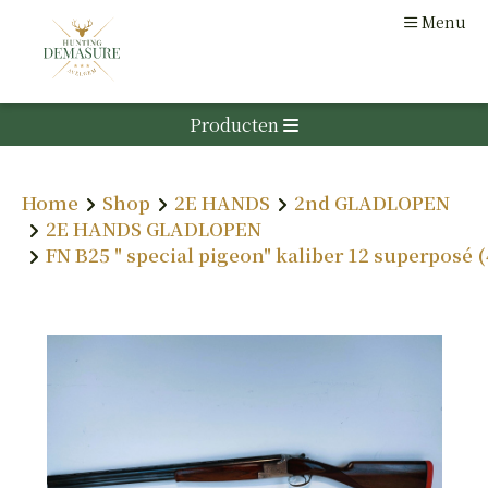
Menu
Producten
ACCESSOIRES
OPTIEK
Jachtkledij
Casual kledij
Accessoires
Optiek Montages
Geweertoebehoren
Home
Shop
2E HANDS
2nd GLADLOPEN
Optiek Nachtkijkers (digitaal infrarood)
LUCHTDRUK
Literatuur
2E HANDS GLADLOPEN
Optiek Nachtkijkers (thermisch)
Lokmaterialen
FN B25 " special pigeon" kaliber 12 superposé 
KNIKLOOP
Optiek Richters
ACCESSOIRES
Optiek Wildcamera's
Optiek Accessoires
HAND
GLADLOPEN
KARABIJNEN