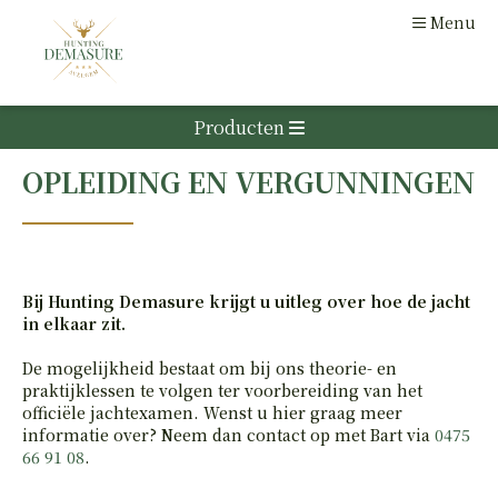
Menu
Producten
ACCESSOIRES
OPTIEK
Jachtkledij
Casual kledij
Accessoires
OPLEIDING EN VERGUNNINGEN
Optiek Montages
Geweertoebehoren
Optiek Nachtkijkers (digitaal infrarood)
LUCHTDRUK
Literatuur
Optiek Nachtkijkers (thermisch)
Lokmaterialen
KNIKLOOP
Optiek Richters
Bij Hunting Demasure krijgt u uitleg over hoe de jacht
ACCESSOIRES
Optiek Wildcamera's
in elkaar zit.
Optiek Accessoires
HAND
De mogelijkheid bestaat om bij ons theorie- en
praktijklessen te volgen ter voorbereiding van het
officiële jachtexamen. Wenst u hier graag meer
GLADLOPEN
informatie over? Neem dan contact op met Bart via
0475
KARABIJNEN
66 91 08
.