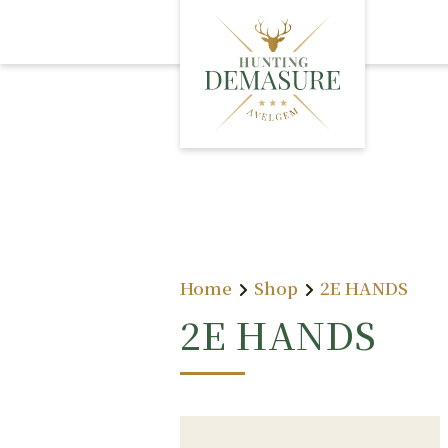
A
O
L
Home
Shop
2E HANDS
2E HANDS