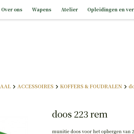
Over ons
Wapens
Atelier
Opleidingen en ve
CCESSOIRES
PTIEK
Jachtkledij
Casual kledij
Optiek Montages
Optiek Nachtkijkers (digitaal infrarood)
UCHTDRUK
HAND
Optiek Nachtkijkers (thermisch)
KNIKLOOP
GLADLOPEN
Optiek Richters
IAAL
ACCESSOIRES
KOFFERS & FOUDRALEN
d
ACCESSOIRES
KARABIJNEN
Optiek Wildcamera's
Optiek Accessoires
doos 223 rem
munitie doos voor het opbergen van 2