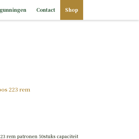
rgunningen
Contact
Shop
HAND
PISTOLEN
oos 223 rem
23 rem patronen 50stuks capaciteit