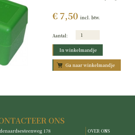
€ 7,50
incl. btw.
Aantal:
In winkelmandje
Ga naar winkelmandje
ONTACTEER ONS
denaardsesteenweg 178
OVER ONS