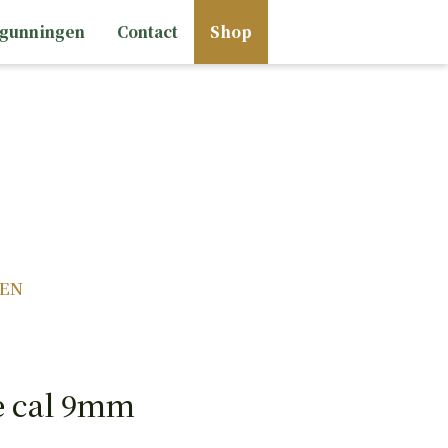
rgunningen
Contact
Shop
HAND
PISTOLEN
EN
e cal 9mm