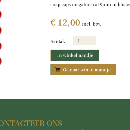
snap caps megaline cal 9mm in blister
€ 12,00
incl. btw.
Aantal:
In winkelmandje
Ga naar winkelmandje
ONTACTEER ONS