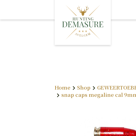
A
O
L
Home
Shop
GEWEERTOEB
snap caps megaline cal 9m