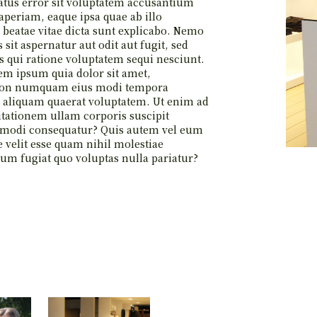
natus error sit voluptatem accusantium
eriam, eaque ipsa quae ab illo
o beatae vitae dicta sunt explicabo. Nemo
it aspernatur aut odit aut fugit, sed
 qui ratione voluptatem sequi nesciunt.
em ipsum quia dolor sit amet,
ia non numquam eius modi tempora
 aliquam quaerat voluptatem. Ut enim ad
tationem ullam corporis suscipit
ommodi consequatur? Quis autem vel eum
e velit esse quam nihil molestiae
um fugiat quo voluptas nulla pariatur?