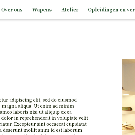
Over ons
Wapens
Atelier
Opleidingen en ve
CCESSOIRES
PTIEK
Jachtkledij
Casual kledij
Optiek Montages
Optiek Nachtkijkers (digitaal infrarood)
UCHTDRUK
HAND
Optiek Nachtkijkers (thermisch)
KNIKLOOP
GLADLOPEN
Optiek Richters
ACCESSOIRES
KARABIJNEN
Optiek Wildcamera's
Optiek Accessoires
tur adipiscing elit, sed do eiusmod
re magna aliqua. Ut enim ad minim
amco laboris nisi ut aliquip ex ea
olor in reprehenderit in voluptate velit
riatur. Excepteur sint occaecat cupidatat
ia deserunt mollit anim id est laborum.