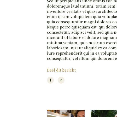
Sed ut perspiciatis unde omnis iste 
doloremque laudantium, totam rem ap
inventore veritatis et quasi architect
enim ipsam voluptatem quia voluptas s
quia consequuntur magni dolores eos
Neque porro quisquam est, qui dolor
consectetur, adipisci velit, sed qu
incidunt ut labore et dolore magnam
minima veniam, quis nostrum exerci
laboriosam, nisi ut aliquid ex ea c
iure reprehenderit qui in ea voluptat
consequatur, vel illum qui dolorem e
Deel dit bericht