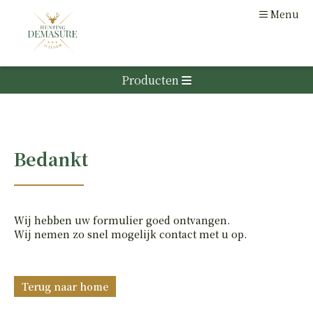
Menu
Producten
ACCESSOIRES
OPTIEK
Jachtkledij
Casual kledij
Accessoires
Optiek Montages
Geweertoebehoren
Optiek Nachtkijkers (digitaal infrarood)
LUCHTDRUK
Literatuur
Optiek Nachtkijkers (thermisch)
Bedankt
Lokmaterialen
KNIKLOOP
Optiek Richters
ACCESSOIRES
Optiek Wildcamera's
Optiek Accessoires
Wij hebben uw formulier goed ontvangen.
HAND
Wij nemen zo snel mogelijk contact met u op.
GLADLOPEN
KARABIJNEN
Terug naar home